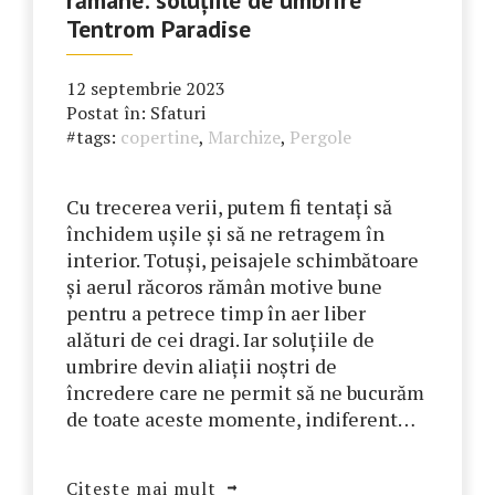
Tentrom Paradise
12 septembrie 2023
Postat în:
Sfaturi
#tags:
copertine
,
Marchize
,
Pergole
Cu trecerea verii, putem fi tentați să
închidem ușile și să ne retragem în
interior. Totuși, peisajele schimbătoare
și aerul răcoros rămân motive bune
pentru a petrece timp în aer liber
alături de cei dragi. Iar soluțiile de
umbrire devin aliații noștri de
încredere care ne permit să ne bucurăm
de toate aceste momente, indiferent…
Citește mai mult