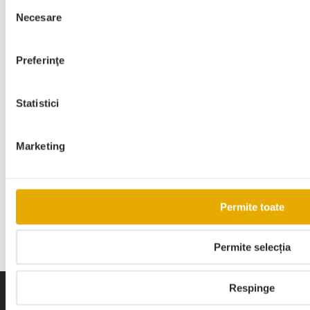
Selecția
Necesare
consimțământului
Preferinţe
Statistici
Cum reții clienții pe terasă?
Marketing
26 mai 2026
Permite toate
Permite selecția
Respinge