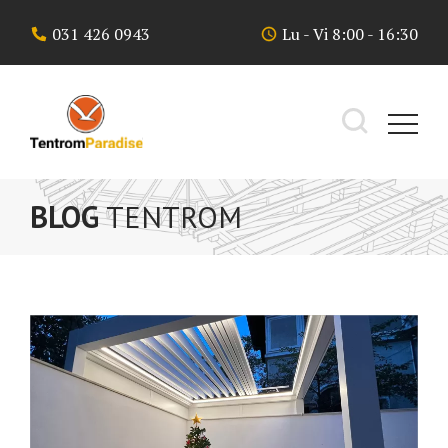
Skip
031 426 0943
Lu - Vi 8:00 - 16:30
to
content
BLOG
TENTROM