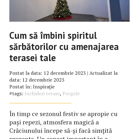
Cum să îmbini spiritul
sărbătorilor cu amenajarea
terasei tale
Postat la data:
12 decembrie 2023
| Actualizat la
data:
12 decembrie 2023
Postat în:
Inspirație
#tags:
Inchideri terase
,
Pergole
În timp ce sezonul festiv se apropie cu
pași repezi, atmosfera magică a
Crăciunului începe să-și facă simțită
prezența. Un aspect important în a