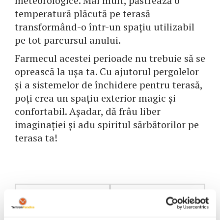
meteorologice. Mai mult, păstrează o
temperatură plăcută pe terasă
transformând-o într-un spațiu utilizabil
pe tot parcursul anului.
Farmecul acestei perioade nu trebuie să se
oprească la ușa ta. Cu ajutorul pergolelor
și a sistemelor de închidere pentru terasă,
poți crea un spațiu exterior magic și
confortabil. Așadar, dă frâu liber
imaginației și adu spiritul sărbătorilor pe
terasa ta!
Navigare
Articolul
Articolul
anterior
următor
în