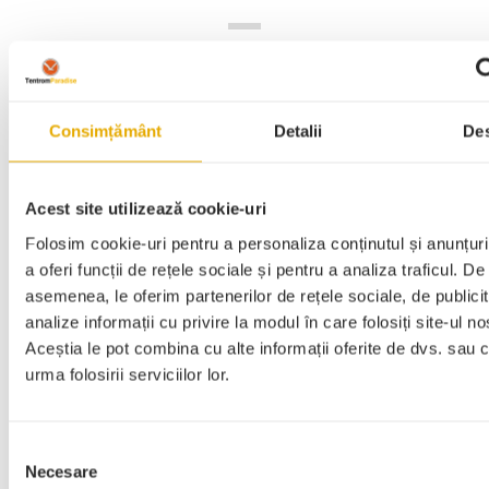
VĂ RECOMANDĂM
CELE MAI
POPULARE
PRODUSE TENTROM
Consimțământ
Detalii
De
PARADISE
Acest site utilizează cookie-uri
Folosim cookie-uri pentru a personaliza conținutul și anunțuri
a oferi funcții de rețele sociale și pentru a analiza traficul. De
asemenea, le oferim partenerilor de rețele sociale, de publicit
analize informații cu privire la modul în care folosiți site-ul no
Aceștia le pot combina cu alte informații oferite de dvs. sau 
urma folosirii serviciilor lor.
Selecția
Necesare
consimțământului