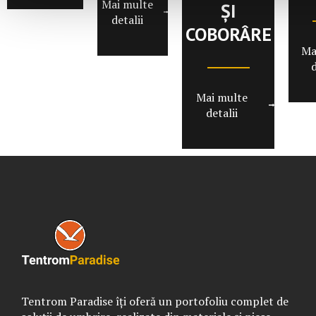
Mai multe
ȘI
detalii
COBORÂRE
Ma
d
Mai multe
detalii
Tentrom Paradise îți oferă un portofoliu complet de