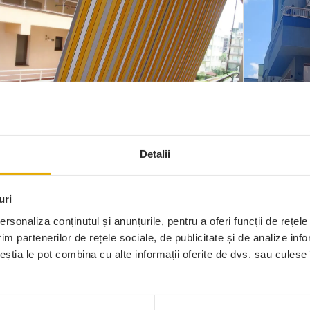
Copertine Cu Brațe Cu Cârlig
Coper
Detalii
uri
rsonaliza conținutul și anunțurile, pentru a oferi funcții de rețele
im partenerilor de rețele sociale, de publicitate și de analize info
ceștia le pot combina cu alte informații oferite de dvs. sau culese î