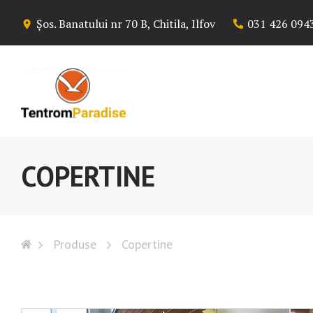
Skip
Șos. Banatului nr 70 B, Chitila, Ilfov
031 426 094
to
content
COPERTINE
Produse
Copertine