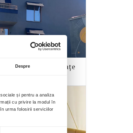
tine Verticale Cu Brațe
Despre
Laterale
 sociale și pentru a analiza
rmații cu privire la modul în
n urma folosirii serviciilor