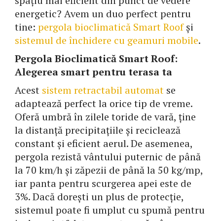
spațiu mai eficient din punct de vedere
energetic? Avem un duo perfect pentru
tine:
pergola bioclimatică Smart Roof
și
sistemul de închidere cu geamuri mobile
.
Pergola Bioclimatică Smart Roof:
Alegerea smart pentru terasa ta
Acest
sistem retractabil automat
se
adaptează perfect la orice tip de vreme.
Oferă umbră în zilele toride de vară, ține
la distanță precipitațiile și reciclează
constant și eficient aerul. De asemenea,
pergola rezistă vântului puternic de până
la 70 km/h și zăpezii de până la 50 kg/mp,
iar panta pentru scurgerea apei este de
3%. Dacă dorești un plus de protecție,
sistemul poate fi umplut cu spumă pentru