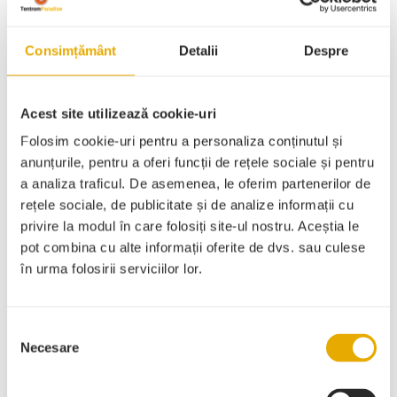
Navigare
Articolul
Articolul
anterior
următor
în
Consimțământ
Detalii
Despre
articole
Acest site utilizează cookie-uri
Folosim cookie-uri pentru a personaliza conținutul și
anunțurile, pentru a oferi funcții de rețele sociale și pentru
a analiza traficul. De asemenea, le oferim partenerilor de
Categorii
rețele sociale, de publicitate și de analize informații cu
privire la modul în care folosiți site-ul nostru. Aceștia le
pot combina cu alte informații oferite de dvs. sau culese
în urma folosirii serviciilor lor.
Fără categorie
Selecția
Inspirație
Necesare
consimțământului