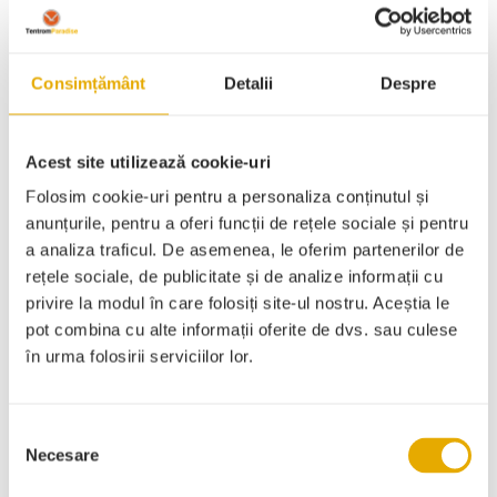
Navigare
Articolul
Articolul
Consimțământ
Detalii
Despre
anterior
următor
în
articole
Acest site utilizează cookie-uri
Folosim cookie-uri pentru a personaliza conținutul și
anunțurile, pentru a oferi funcții de rețele sociale și pentru
a analiza traficul. De asemenea, le oferim partenerilor de
rețele sociale, de publicitate și de analize informații cu
Categorii
privire la modul în care folosiți site-ul nostru. Aceștia le
pot combina cu alte informații oferite de dvs. sau culese
în urma folosirii serviciilor lor.
Fără categorie
Selecția
Necesare
consimțământului
Inspirație