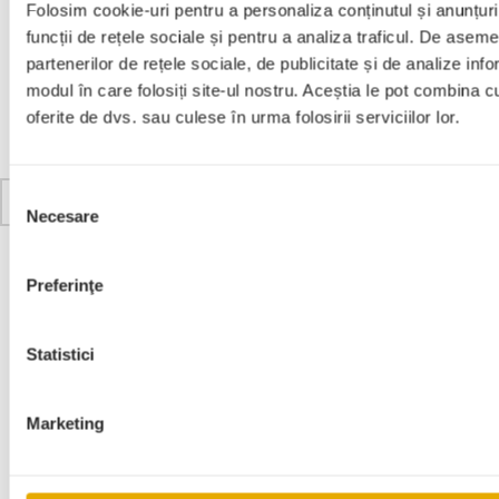
Citește mai mult
Folosim cookie-uri pentru a personaliza conținutul și anunțuril
funcții de rețele sociale și pentru a analiza traficul. De asem
partenerilor de rețele sociale, de publicitate și de analize infor
modul în care folosiți site-ul nostru. Aceștia le pot combina cu
oferite de dvs. sau culese în urma folosirii serviciilor lor.
Selecția
1
2
3
4
…
12
Necesare
consimțământului
Preferinţe
Categorii
Statistici
Fără categorie
Marketing