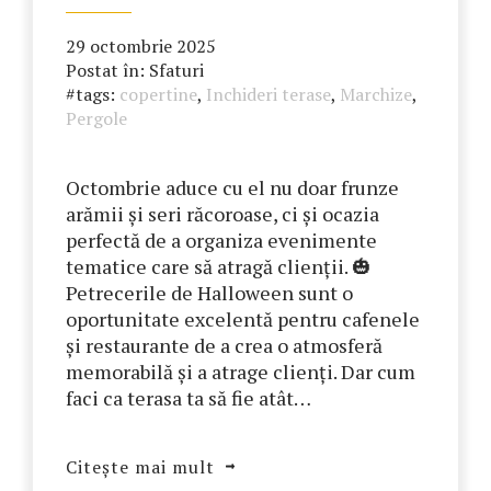
29 octombrie 2025
Postat în:
Sfaturi
#tags:
copertine
,
Inchideri terase
,
Marchize
,
Pergole
Octombrie aduce cu el nu doar frunze
arămii și seri răcoroase, ci și ocazia
perfectă de a organiza evenimente
tematice care să atragă clienții. 🎃
Petrecerile de Halloween sunt o
oportunitate excelentă pentru cafenele
și restaurante de a crea o atmosferă
memorabilă și a atrage clienți. Dar cum
faci ca terasa ta să fie atât…
Citește mai mult