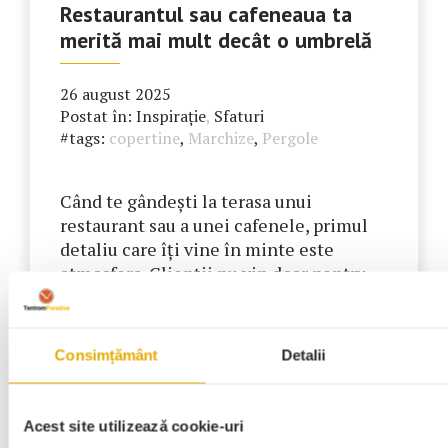
Restaurantul sau cafeneaua ta
merită mai mult decât o umbrelă
26 august 2025
Postat în:
Inspirație
,
Sfaturi
#tags:
copertine
,
Marchize
,
Pergole
Când te gândești la terasa unui
restaurant sau a unei cafenele, primul
detaliu care îți vine în minte este
atmosfera. Clienții nu vin doar pentru
meniu, ci și pentru experiență – iar
aceasta începe de la felul în care arată
spațiul. O umbrelă clasică poate rezolva
Consimțământ
Detalii
parțial problema soarelui, dar îți oferă
într-adevăr tot ce…
Acest site utilizează cookie-uri