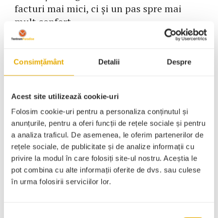
facturi mai mici, ci și un pas spre mai
mult confort.
Consimțământ
Detalii
Despre
Navigare
Articolul
Articolul
anterior
următor
în
Acest site utilizează cookie-uri
Folosim cookie-uri pentru a personaliza conținutul și
articole
anunțurile, pentru a oferi funcții de rețele sociale și pentru
a analiza traficul. De asemenea, le oferim partenerilor de
rețele sociale, de publicitate și de analize informații cu
privire la modul în care folosiți site-ul nostru. Aceștia le
pot combina cu alte informații oferite de dvs. sau culese
Categorii
în urma folosirii serviciilor lor.
Selecția