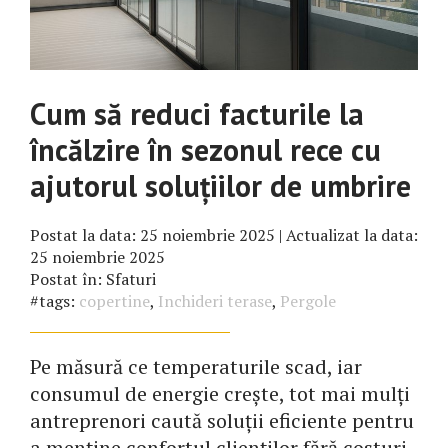
Cum să reduci facturile la
încălzire în sezonul rece cu
ajutorul soluțiilor de umbrire
Postat la data:
25 noiembrie 2025
| Actualizat la data:
25 noiembrie 2025
Postat în:
Sfaturi
#tags:
copertine
,
Inchideri terase
,
Pergole
Pe măsură ce temperaturile scad, iar
consumul de energie crește, tot mai mulți
antreprenori caută soluții eficiente pentru
a menține confortul clienților fără costuri