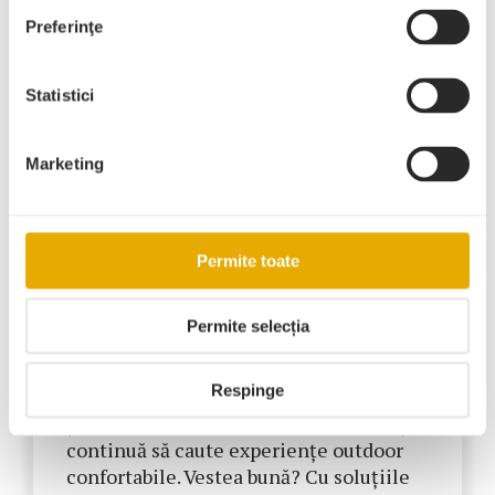
Preferinţe
Cum îți pregătești terasa pentru
toamnă: soluții smart pentru
Statistici
cafenele și restaurante
Marketing
30 septembrie 2025
Postat în:
Sfaturi
#tags:
Inchideri terase
,
Pergole
Permite toate
După agitația verii, multe cafenele și
restaurante se confruntă cu aceeași
Permite selecția
întrebare: cum putem păstra terasa
atractivă pentru clienți și în sezonul
Respinge
rece? Chiar dacă zilele sunt mai scurte
și vremea devine imprevizibilă, clienții
continuă să caute experiențe outdoor
confortabile. Vestea bună? Cu soluțiile