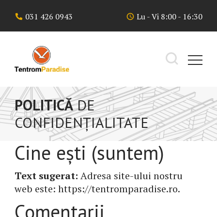
Skip
031 426 0943
Lu - Vi 8:00 - 16:30
to
content
POLITICĂ
DE
CONFIDENȚIALITATE
Cine ești (suntem)
Text sugerat:
Adresa site-ului nostru
web este: https://tentromparadise.ro.
Comentarii