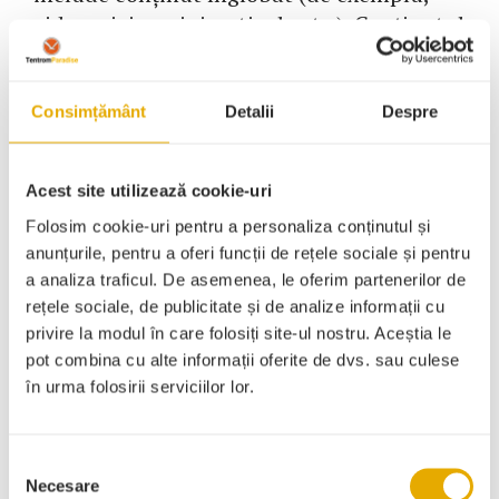
videouri, imagini, articole etc.). Conținutul
înglobat de pe alte site-uri web se
comporta exact la fel ca și cum vizitatorii
au vizualizat un alt site web.
Consimțământ
Detalii
Despre
Aceste site-uri web pot să colecteze date
despre tine, să folosească cookie-uri, să
Acest site utilizează cookie-uri
înglobeze urmărirea suplimentară a
Folosim cookie-uri pentru a personaliza conținutul și
terților și să-ți monitorizeze interacțiunea
anunțurile, pentru a oferi funcții de rețele sociale și pentru
cu conținutul înglobat, inclusiv să-ți
a analiza traficul. De asemenea, le oferim partenerilor de
urmărească interacțiunea cu conținutul
rețele sociale, de publicitate și de analize informații cu
înglobat dacă ai un cont și ești
privire la modul în care folosiți site-ul nostru. Aceștia le
pot combina cu alte informații oferite de dvs. sau culese
autentificat în acel site web.
în urma folosirii serviciilor lor.
Cu cine partajăm
datele tale
Selecția
Necesare
consimțământului